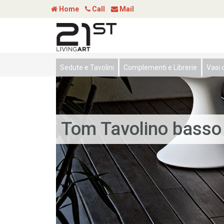
Home
Call
Mail
Sedute e Tavolini
Complementi e Librerie
Vasi c
Tom Tavolino basso