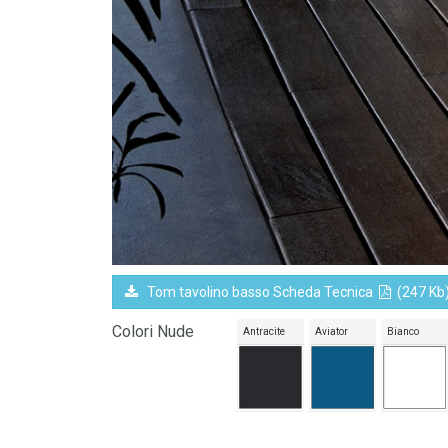
Tom tavolino basso Scheda Tecnica
(247 Kb
Colori Nude
Antracite
Aviator
Bianco