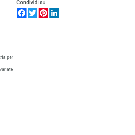
Condividi su
Facebook
Twitter
Pinterest
LinkedIn
ria per
variate