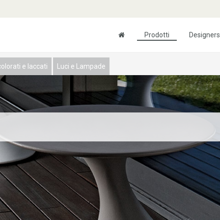
Prodotti
Designers
olorati e laccati
Luci e Lampade