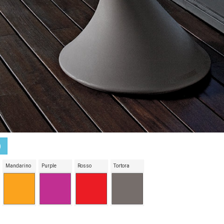
)
Mandarino
Purple
Rosso
Tortora