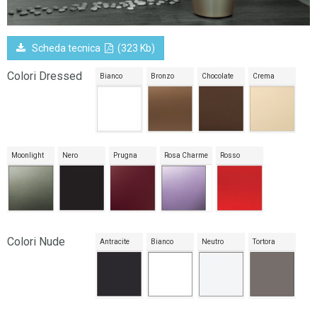
Scheda tecnica
(323 Kb)
Colori Dressed
Bianco
Bronzo
Chocolate
Crema
Moonlight
Nero
Prugna
Rosa Charme
Rosso
Colori Nude
Antracite
Bianco
Neutro
Tortora