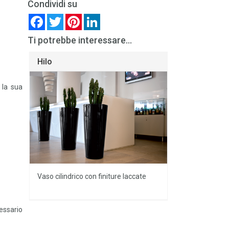
Condividi su
Facebook
Twitter
Pinterest
LinkedIn
Ti potrebbe interessare...
Hilo
 la sua
Vaso cilindrico con finiture laccate
essario