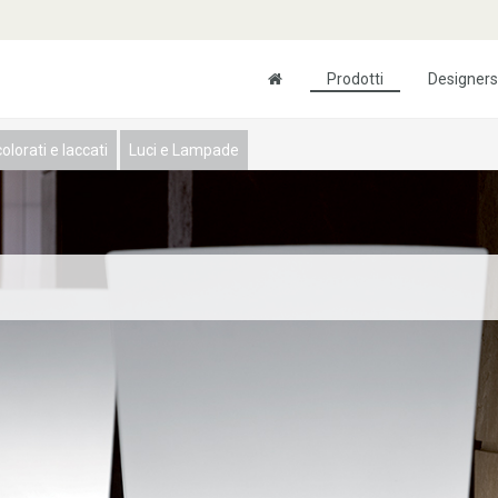
Prodotti
Designers
olorati e laccati
Luci e Lampade