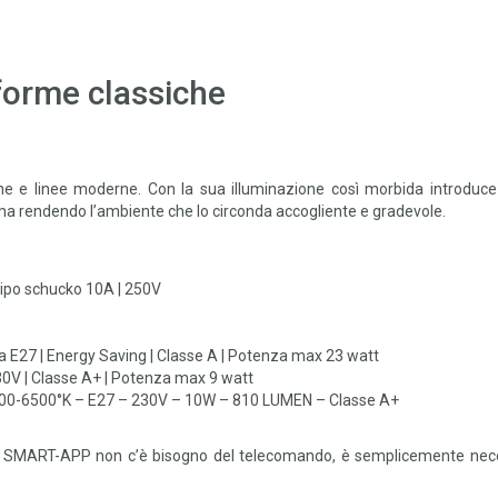
 forme classiche
he e linee moderne. Con la sua illuminazione così morbida introduce
ma rendendo l’ambiente che lo circonda accogliente e gradevole.
tipo schucko 10A | 250V
E27 | Energy Saving | Classe A | Potenza max 23 watt
0V | Classe A+ | Potenza max 9 watt
0-6500°K – E27 – 230V – 10W – 810 LUMEN – Classe A+
B SMART-APP non c’è bisogno del telecomando, è semplicemente nec