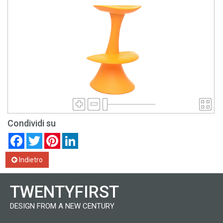
Condividi su
Facebook
Twitter
Pinterest
LinkedIn
Indietro
TWENTYFIRST
DESIGN FROM A NEW CENTURY