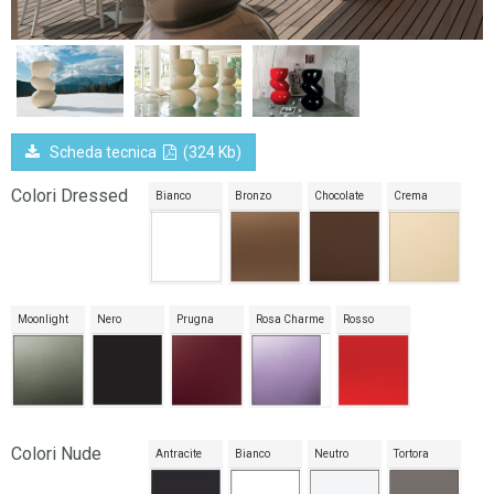
Scheda tecnica
(324 Kb)
Colori Dressed
Bianco
Bronzo
Chocolate
Crema
Moonlight
Nero
Prugna
Rosa Charme
Rosso
Colori Nude
Antracite
Bianco
Neutro
Tortora