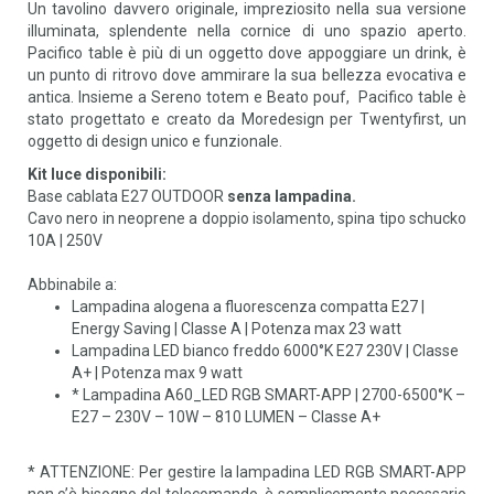
Un tavolino davvero originale, impreziosito nella sua versione
illuminata, splendente nella cornice di uno spazio aperto.
Pacifico table è più di un oggetto dove appoggiare un drink, è
un punto di ritrovo dove ammirare la sua bellezza evocativa e
antica. Insieme a Sereno totem e Beato pouf, Pacifico table è
stato progettato e creato da Moredesign per Twentyfirst, un
oggetto di design unico e funzionale.
Kit luce disponibili:
Base cablata E27 OUTDOOR
senza lampadina.
Cavo nero in neoprene a doppio isolamento, spina tipo schucko
10A | 250V
Abbinabile a:
Lampadina alogena a fluorescenza compatta E27 |
Energy Saving | Classe A | Potenza max 23 watt
Lampadina LED bianco freddo 6000°K E27 230V | Classe
A+ | Potenza max 9 watt
* Lampadina A60_LED RGB SMART-APP | 2700-6500°K –
E27 – 230V – 10W – 810 LUMEN – Classe A+
* ATTENZIONE: Per gestire la lampadina LED RGB SMART-APP