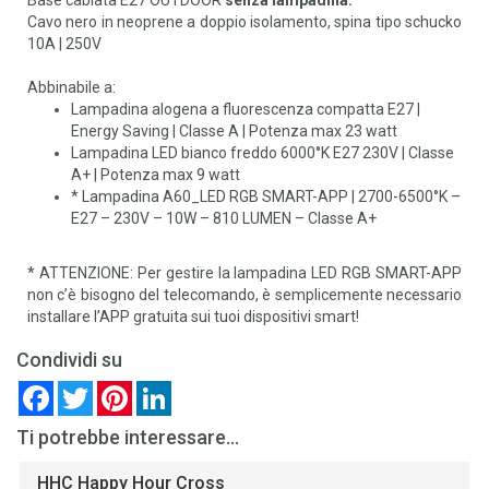
Cavo nero in neoprene a doppio isolamento, spina tipo schucko
10A | 250V
Abbinabile a:
Lampadina alogena a fluorescenza compatta E27 |
Energy Saving | Classe A | Potenza max 23 watt
Lampadina LED bianco freddo 6000°K E27 230V | Classe
A+ | Potenza max 9 watt
* Lampadina A60_LED RGB SMART-APP | 2700-6500°K –
E27 – 230V – 10W – 810 LUMEN – Classe A+
* ATTENZIONE: Per gestire la lampadina LED RGB SMART-APP
non c’è bisogno del telecomando, è semplicemente necessario
installare l’APP gratuita sui tuoi dispositivi smart!
Condividi su
Facebook
Twitter
Pinterest
LinkedIn
Ti potrebbe interessare...
HHC Happy Hour Cross