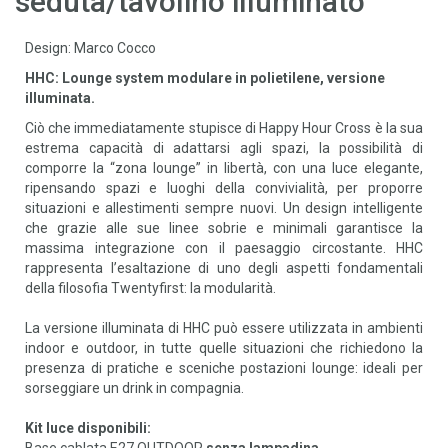
seduta/tavolino illuminato
Design: Marco Cocco
HHC: Lounge system modulare in polietilene, versione
illuminata.
Ciò che immediatamente stupisce di Happy Hour Cross è la sua
estrema capacità di adattarsi agli spazi, la possibilità di
comporre la “zona lounge” in libertà, con una luce elegante,
ripensando spazi e luoghi della convivialità, per proporre
situazioni e allestimenti sempre nuovi. Un design intelligente
che grazie alle sue linee sobrie e minimali garantisce la
massima integrazione con il paesaggio circostante. HHC
rappresenta l’esaltazione di uno degli aspetti fondamentali
della filosofia Twentyfirst: la modularità.
La versione illuminata di HHC può essere utilizzata in ambienti
indoor e outdoor, in tutte quelle situazioni che richiedono la
presenza di pratiche e sceniche postazioni lounge: ideali per
sorseggiare un drink in compagnia.
Kit luce disponibili:
Base cablata E27 OUTDOOR
senza lampadina.