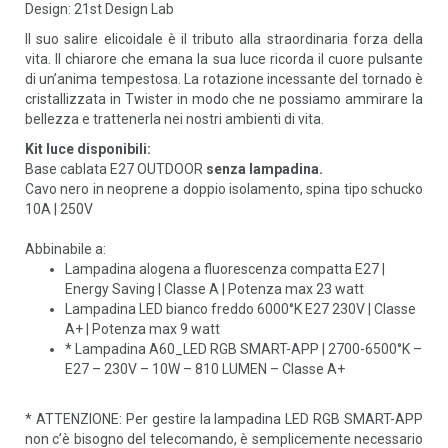
Design: 21st Design Lab
Il suo salire elicoidale è il tributo alla straordinaria forza della
vita. Il chiarore che emana la sua luce ricorda il cuore pulsante
di un’anima tempestosa. La rotazione incessante del tornado è
cristallizzata in Twister in modo che ne possiamo ammirare la
bellezza e trattenerla nei nostri ambienti di vita.
Kit luce disponibili:
Base cablata E27 OUTDOOR
senza lampadina.
Cavo nero in neoprene a doppio isolamento, spina tipo schucko
10A | 250V
Abbinabile a:
Lampadina alogena a fluorescenza compatta E27 |
Energy Saving | Classe A | Potenza max 23 watt
Lampadina LED bianco freddo 6000°K E27 230V | Classe
A+ | Potenza max 9 watt
* Lampadina A60_LED RGB SMART-APP | 2700-6500°K –
E27 – 230V – 10W – 810 LUMEN – Classe A+
* ATTENZIONE: Per gestire la lampadina LED RGB SMART-APP
non c’è bisogno del telecomando, è semplicemente necessario