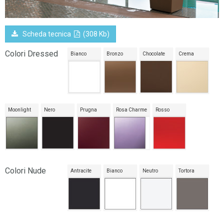
Scheda tecnica
(308 Kb)
Colori Dressed
Bianco
Bronzo
Chocolate
Crema
Moonlight
Nero
Prugna
Rosa Charme
Rosso
Colori Nude
Antracite
Bianco
Neutro
Tortora