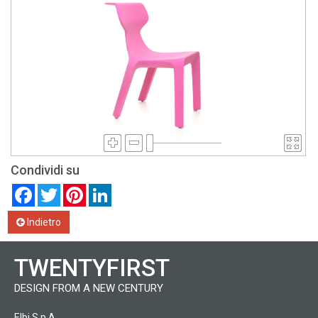
Condividi su
Facebook
Twitter
Pinterest
LinkedIn
Indietro
TWENTYFIRST
DESIGN FROM A NEW CENTURY
Elbi S.p.A.