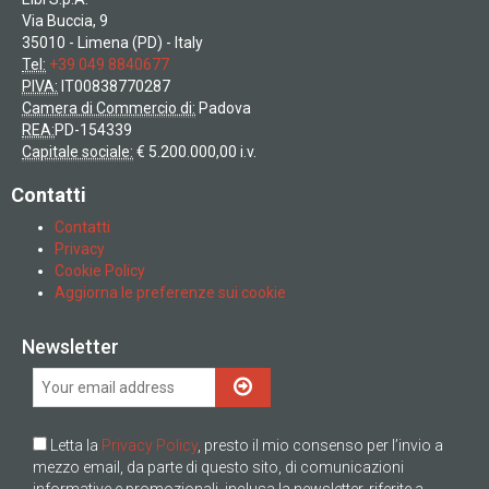
Via Buccia, 9
35010 - Limena (PD) - Italy
Tel:
+39 049 8840677
PIVA:
IT00838770287
Camera di Commercio di:
Padova
REA:
PD-154339
Capitale sociale:
€ 5.200.000,00 i.v.
Contatti
Contatti
Privacy
Cookie Policy
Aggiorna le preferenze sui cookie
Newsletter
Letta la
Privacy Policy
, presto il mio consenso per l’invio a
mezzo email, da parte di questo sito, di comunicazioni
informative e promozionali, inclusa la newsletter, riferite a