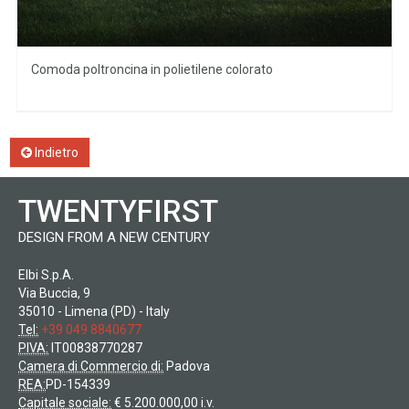
Comoda poltroncina in polietilene colorato
Indietro
TWENTYFIRST
DESIGN FROM A NEW CENTURY
Elbi S.p.A.
Via Buccia, 9
35010 - Limena (PD) - Italy
Tel:
+39 049 8840677
PIVA:
IT00838770287
Camera di Commercio di:
Padova
REA:
PD-154339
Capitale sociale:
€ 5.200.000,00 i.v.