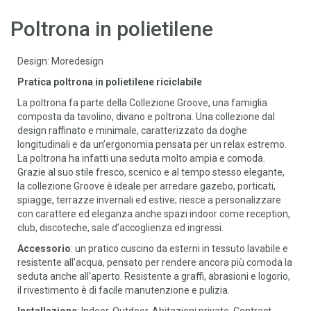
Poltrona in polietilene
Design: Moredesign
Pratica poltrona in polietilene riciclabile
La poltrona fa parte della Collezione Groove, una famiglia
composta da tavolino, divano e poltrona. Una collezione dal
design raffinato e minimale, caratterizzato da doghe
longitudinali e da un’ergonomia pensata per un relax estremo.
La poltrona ha infatti una seduta molto ampia e comoda.
Grazie al suo stile fresco, scenico e al tempo stesso elegante,
la collezione Groove è ideale per arredare gazebo, porticati,
spiagge, terrazze invernali ed estive; riesce a personalizzare
con carattere ed eleganza anche spazi indoor come reception,
club, discoteche, sale d’accoglienza ed ingressi.
Accessorio
: un pratico cuscino da esterni in tessuto lavabile e
resistente all'acqua, pensato per rendere ancora più comoda la
seduta anche all'aperto. Resistente a graffi, abrasioni e logorio,
il rivestimento è di facile manutenzione e pulizia.
Installazione
: Indoor, Outdoor, Abitazioni private, Contract.