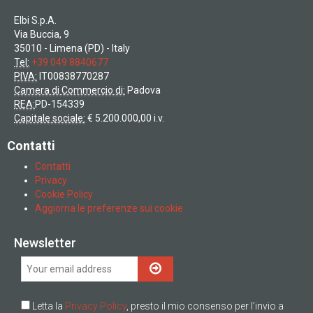
Elbi S.p.A.
Via Buccia, 9
35010 - Limena (PD) - Italy
Tel:
+39 049 8840677
PIVA:
IT00838770287
Camera di Commercio di:
Padova
REA:
PD-154339
Capitale sociale:
€ 5.200.000,00 i.v.
Contatti
Contatti
Privacy
Cookie Policy
Aggiorna le preferenze sui cookie
Newsletter
Letta la
Privacy Policy
, presto il mio consenso per l’invio a